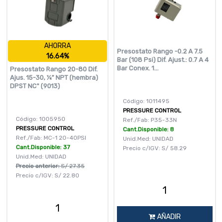
AHORRA
Presostato Rango -0.2 A 7.5
16.64%
Bar (108 Psi) Dif. Ajust.: 0.7 A 4
Bar Conex. 1...
Presostato Rango 20-80 Dif.
Ajus. 15-30, ¼” NPT (hembra)
DPST NC" (9013)
Código: 1011495
PRESSURE CONTROL
Código: 1005950
Ref./Fab: P35-33N
PRESSURE CONTROL
Cant.Disponible: 8
Ref./Fab: MC-1 20-40PSI
Unid.Med: UNIDAD
Cant.Disponible: 37
Precio c/IGV:
S/
58.29
Unid.Med: UNIDAD
Precio anterior:
S/
27.35
Precio c/IGV:
S/
22.80
AÑADIR