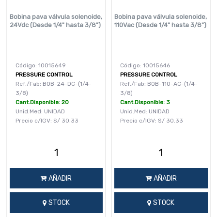
Bobina pava válvula solenoide,
Bobina pava válvula solenoide,
24Vdc (Desde 1/4" hasta 3/8")
110Vac (Desde 1/4" hasta 3/8")
Código: 10015649
Código: 10015646
PRESSURE CONTROL
PRESSURE CONTROL
Ref./Fab: BOB-24-DC-(1/4-
Ref./Fab: BOB-110-AC-(1/4-
3/8)
3/8)
Cant.Disponible: 20
Cant.Disponible: 3
Unid.Med: UNIDAD
Unid.Med: UNIDAD
Precio c/IGV:
S/
30.33
Precio c/IGV:
S/
30.33
AÑADIR
AÑADIR
STOCK
STOCK