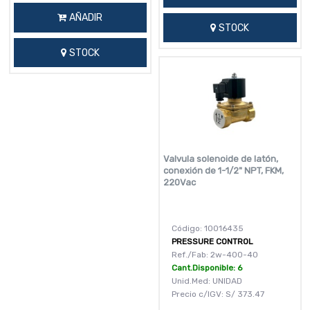
AÑADIR
STOCK
STOCK
Valvula solenoide de latón,
conexión de 1-1/2" NPT, FKM,
220Vac
Código: 10016435
PRESSURE CONTROL
Ref./Fab: 2w-400-40
Cant.Disponible: 6
Unid.Med: UNIDAD
Precio c/IGV:
S/
373.47