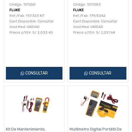
Código: 1011261
Código: 1011383
FLUKE
FLUKE
Ref./Fab: 117/323 KIT
Ref./Fab: 179/EDA2
Cant.Disponible: Consultar
Cant.Disponible: Consultar
Unid.Med: UNIDAD
Unid.Med: UNIDAD
Precio c/IGV:
S/
2,033.40
Precio c/IGV:
S/
2,257.64
CONSULTAR
CONSULTAR
Kit De Mantenimiento,
Multímetro Digital Portátil De