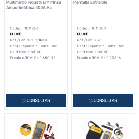
Multímetro Industrial Y Pinza
Pantalla Extraible
Amperimétrica 400A Ac
Código: 1011256
Código: 1011380
FLUKE
FLUKE
Ref./Fab: 179-2/IMSK
Ref./Fab: 233
Cant.Disponible: Consultar
Cant.Disponible: Consultar
Unid.Med: UNIDAD
Unid.Med: UNIDAD
Precio c/IGV:
S/
2,650.04
Precio c/IGV:
S/
2,232.16
CONSULTAR
CONSULTAR