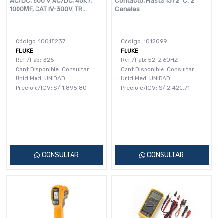
AC/DC, 600 V AC/DC, 40K?,
Contacto, Hasta 1372º C. 2
1000ΜF, CAT IV-300V, TR...
Canales
Código: 10015237
Código: 1012099
FLUKE
FLUKE
Ref./Fab: 325
Ref./Fab: 52-2 60HZ
Cant.Disponible: Consultar
Cant.Disponible: Consultar
Unid.Med: UNIDAD
Unid.Med: UNIDAD
Precio c/IGV:
S/
1,895.80
Precio c/IGV:
S/
2,420.71
CONSULTAR
CONSULTAR