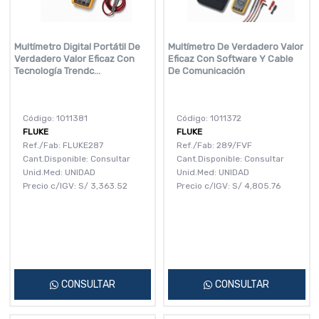
Multímetro Digital Portátil De
Multímetro De Verdadero Valor
Verdadero Valor Eficaz Con
Eficaz Con Software Y Cable
Tecnología Trendc...
De Comunicación
Código: 1011381
Código: 1011372
FLUKE
FLUKE
Ref./Fab: FLUKE287
Ref./Fab: 289/FVF
Cant.Disponible: Consultar
Cant.Disponible: Consultar
Unid.Med: UNIDAD
Unid.Med: UNIDAD
Precio c/IGV:
S/
3,363.52
Precio c/IGV:
S/
4,805.76
CONSULTAR
CONSULTAR