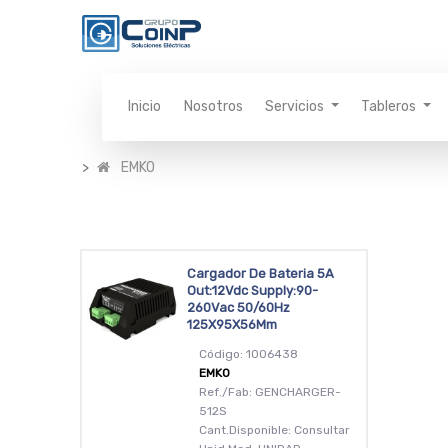
Inicio
Nosotros
Servicios
Tableros
EMKO
Cargador De Bateria 5A
Out:12Vdc Supply:90-
260Vac 50/60Hz
125X95X56Mm
Código: 1006438
EMKO
Ref./Fab: GENCHARGER-
512S
Cant.Disponible: Consultar