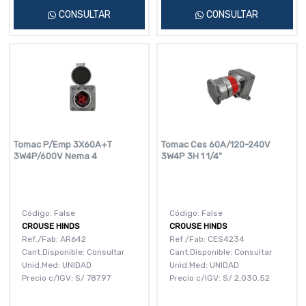
CONSULTAR
CONSULTAR
Tomac P/Emp 3X60A+T
Tomac Ces 60A/120-240V
3W4P/600V Nema 4
3W4P 3H 1 1/4"
Código: False
Código: False
CROUSE HINDS
CROUSE HINDS
Ref./Fab: AR642
Ref./Fab: CES4234
Cant.Disponible: Consultar
Cant.Disponible: Consultar
Unid.Med: UNIDAD
Unid.Med: UNIDAD
Precio c/IGV:
S/
787.97
Precio c/IGV:
S/
2,030.52