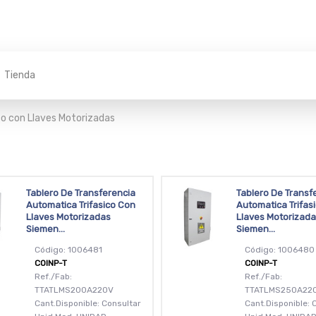
Tienda
co con Llaves Motorizadas
Tablero De Transferencia
Tablero De Transf
Automatica Trifasico Con
Automatica Trifas
Llaves Motorizadas
Llaves Motorizad
Siemen...
Siemen...
Código: 1006481
Código: 1006480
COINP-T
COINP-T
Ref./Fab:
Ref./Fab:
TTATLMS200A220V
TTATLMS250A22
Cant.Disponible: Consultar
Cant.Disponible: 