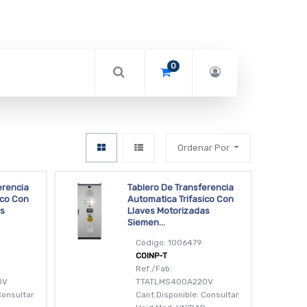
0
Ordenar Por
erencia
Tablero De Transferencia
ico Con
Automatica Trifasico Con
as
Llaves Motorizadas
Siemen...
Código: 1006479
COINP-T
Ref./Fab:
0V
TTATLMS400A220V
Consultar
Cant.Disponible: Consultar