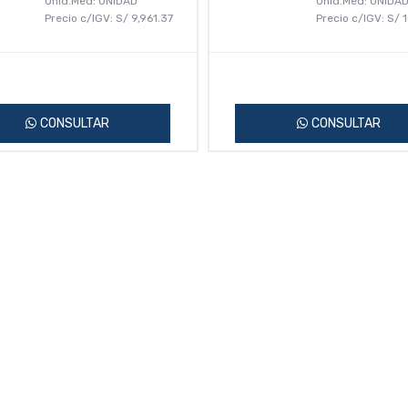
Unid.Med: UNIDAD
Unid.Med: UNIDA
Precio c/IGV:
S/
9,961.37
Precio c/IGV:
S/
1
CONSULTAR
CONSULTAR