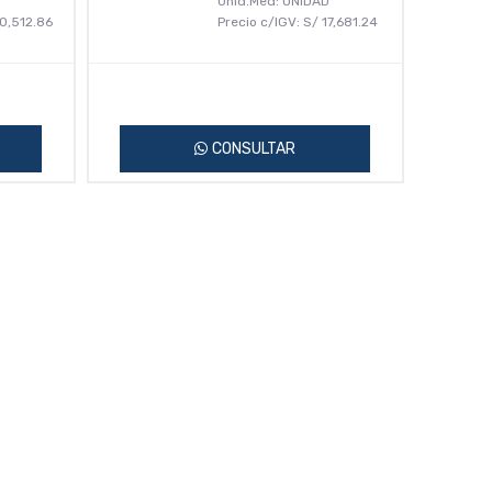
D
Unid.Med: UNIDAD
0,512.86
Precio c/IGV:
S/
17,681.24
CONSULTAR