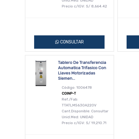
Unid.Med: UNIDAD
Precio c/IGV:
S/
8,664.42
CONSULTAR
Tablero De Transferencia
Automatica Trifasico Con
Llaves Motorizadas
Siemen...
Código: 1006478
COINP-T
Ref./Fab:
TTATLMS630A220V
Cant.Disponible: Consultar
Unid.Med: UNIDAD
Precio c/IGV:
S/
19,210.71