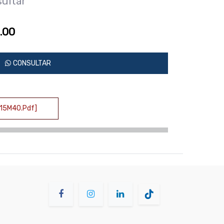
sultar
.00
CONSULTAR
T15M40.pdf]