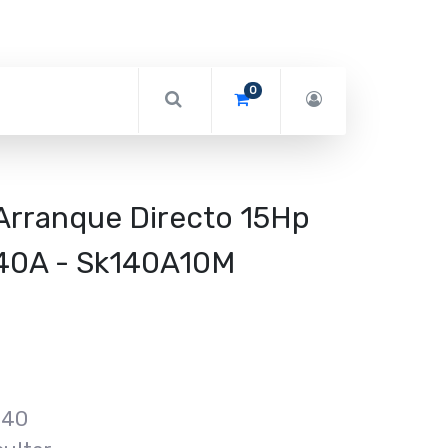
0
rranque Directo 15Hp
 40A - Sk140A10M
M40