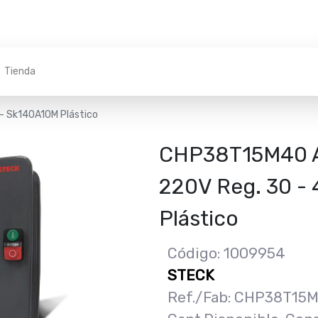
Tienda
 - Sk140A10M Plástico
CHP38T15M40 A
220V Reg. 30 -
Plástico
Código: 1009954
STECK
Ref./Fab: CHP38T15